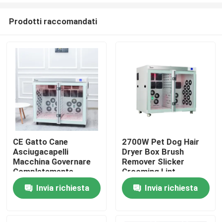
Prodotti raccomandati
CE Gatto Cane
2700W Pet Dog Hair
Asciugacapelli
Dryer Box Brush
Casa
Macchina Governare
Remover Slicker
Completamente
Grooming Lint
Automatico
Invia richiesta
Invia richiesta
Prodotti
Circa noi