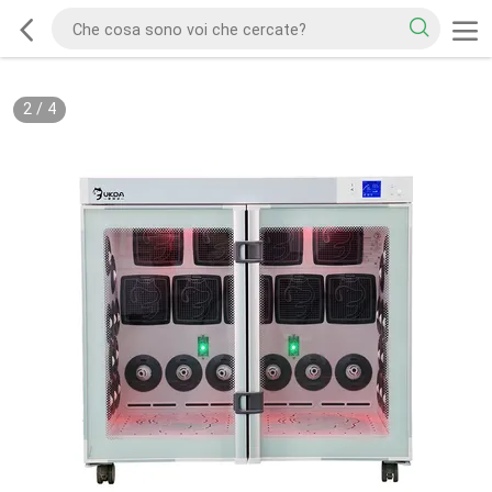
2
/
4