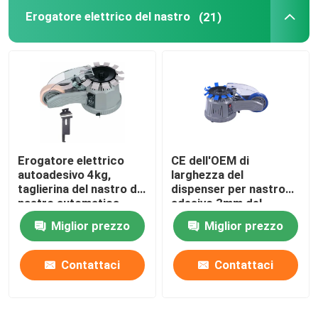
Erogatore elettrico del nastro
(21)
Erogatore dell'acqua dell'animale domestico
Micro macchina della bolla per i cani
Erogatore elettrico
CE dell'OEM di
autoadesivo 4kg,
larghezza del
taglierina del nastro di
dispenser per nastro
nastro automatica
adesivo 3mm del
dell'OEM
nastro del carosello
Miglior prezzo
Miglior prezzo
110V
Contattaci
Contattaci