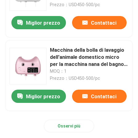
Prezzo：USD450-500/pc
Giro della fabbrica
Miglior prezzo
Contattaci
Controllo di qualità
Macchina della bolla di lavaggio
Contattici
dell'animale domestico micro
per la macchina nana del bagno
dell'animale domestico della
MOQ：1
Notizie
schiuma dei cani 35W
Prezzo：USD450-500/pc
Erogatore elettrico del nastro
Miglior prezzo
Contattaci
Erogatore del nastro della piattaforma girevole
Osservi più
erogatore automatico del nastro