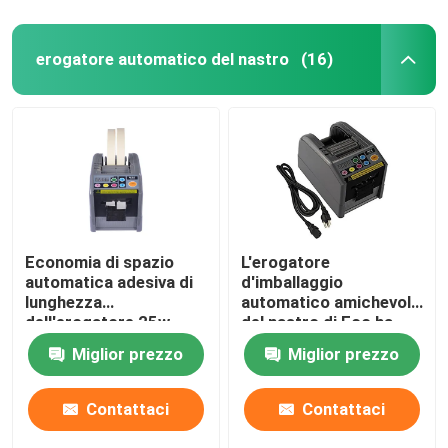
erogatore automatico del nastro
(16)
Economia di spazio
L'erogatore
automatica adesiva di
d'imballaggio
lunghezza
automatico amichevole
dell'erogatore 25w
del nastro di Eco ha
999mm del nastro
gommato il CE di
Miglior prezzo
Miglior prezzo
999mm
Contattaci
Contattaci