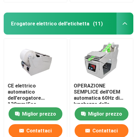
Erogatore elettrico dell'etichetta
(11)
CE elettrico
OPERAZIONE
automatico
SEMPLICE dell'OEM
dell'erogatore
automatica 60Hz di
130mm/Sec
lunghezza della
dell'etichetta per gli
sbucciatrice
Miglior prezzo
Miglior prezzo
autoadesivi trasparenti
dell'etichetta 300mm
Contattaci
Contattaci