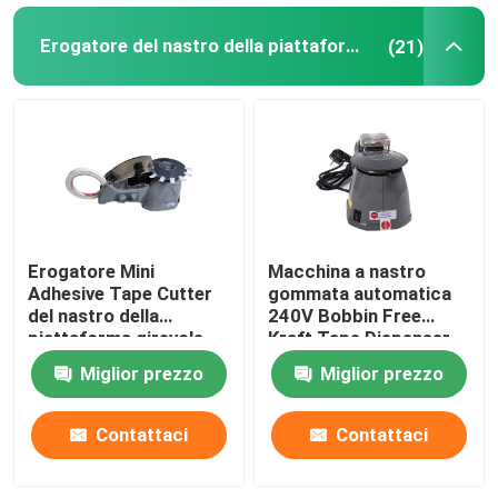
Erogatore del nastro della piattaforma girevole
(21)
Erogatore Mini
Macchina a nastro
Adhesive Tape Cutter
gommata automatica
del nastro della
240V Bobbin Free
piattaforma girevole
Kraft Tape Dispenser
della scuola dell'ufficio
Miglior prezzo
Miglior prezzo
Contattaci
Contattaci