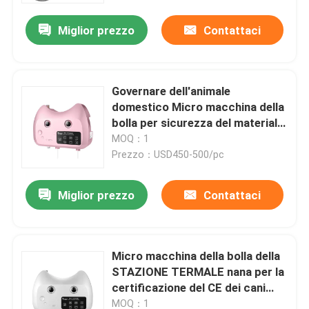
Miglior prezzo
Contattaci
Governare dell'animale
domestico Micro macchina della
bolla per sicurezza del materiale
dell'ABS dei cani
MOQ：1
Prezzo：USD450-500/pc
Miglior prezzo
Contattaci
Casa
Micro macchina della bolla della
Prodotti
STAZIONE TERMALE nana per la
certificazione del CE dei cani
2.3kg
Circa noi
MOQ：1