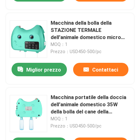
Macchina della bolla della
STAZIONE TERMALE
dell'animale domestico micro
per il silicone 12V dei cani con il
MOQ：1
modo 4
Prezzo：USD450-500/pc
Miglior prezzo
Contattaci
Macchina portatile della doccia
dell'animale domestico 35W
della bolla del cane della
macchina nana del lavaggio
MOQ：1
Prezzo：USD450-500/pc