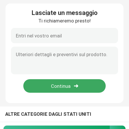
Lasciate un messaggio
Erogatore elettrico dell'etichetta
Ti richiameremo presto!
Macchina dell'alimentatore di vite
concentratore dell'ossigeno 5l
concentratore dell'ossigeno 10L
Locale essiccatoio dell'animale domestico
Animale domestico che asciuga scatola
ALTRE CATEGORIE DAGLI STATI UNITI
Cat Smart Toilet