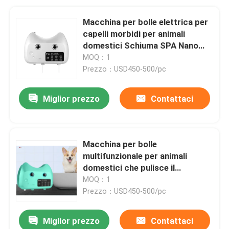
Macchina per bolle elettrica per
capelli morbidi per animali
domestici Schiuma SPA Nano
Lavaggio per animali domestici
MOQ：1
Prezzo：USD450-500/pc
Miglior prezzo
Contattaci
Macchina per bolle
multifunzionale per animali
domestici che pulisce il
dispositivo di pulizia nano 35W
MOQ：1
Prezzo：USD450-500/pc
Miglior prezzo
Contattaci