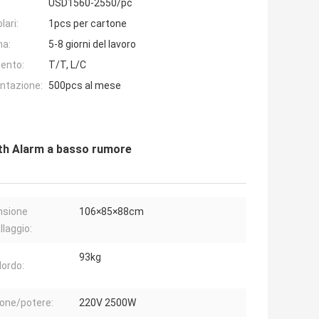
USD1560-2550/pc
lari:
1pcs per cartone
na:
5-8 giorni del lavoro
ento:
T/T, L/C
entazione:
500pcs al mese
With Alarm a basso rumore
nsione
106×85×88cm
llaggio:
93kg
lordo:
one/potere:
220V 2500W