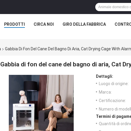
PRODOTTI
CIRCA NOI
GIRO DELLA FABBRICA
CONTRO
a
Gabbia Di Fon Del Cane Del Bagno Di Aria, Cat Drying Cage With Al
Gabbia di fon del cane del bagno di aria, Cat 
Dettagli:
Luogo di origine:
Marca:
Certificazione:
Numero di modell
Termini di pagame
Quantità di ordin