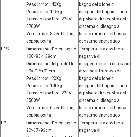
Peso lordo: 140Kg
bagno dello ione di
Peso netto: 115kg
disegno del bagno di aria
Tensione/potere: 220V
di polvere di raccolta del
2700W
sistema di disegno a
Ventilatore: 8 ventilatori,
basso rumore del basso
doppia porta
consumo energetico
U1S
Dimensione d'imballaggio:
Temperatura costante
106×85×108cm
negativa di
Dimensione del prodotto:
ossigenoterapia di terapia
99×71.5×93cm
di vicino infrarosso del
Peso lordo: 120Kg
bagno dello ione di
Peso netto: 100kg
disegno del bagno di aria
Tensione/potere: 220V
di polvere di raccolta del
2500W
sistema di disegno a
Ventilatore: 6 ventilatori,
basso rumore del basso
doppia porta
consumo energetico
U2
Dimensione d'imballaggio:
Temperatura costante
90×67×96cm
negativa di