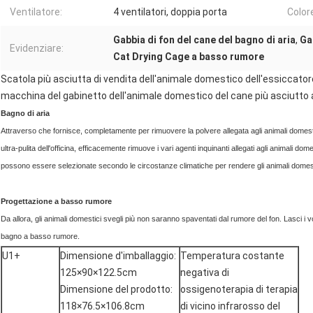
Ventilatore:
4 ventilatori, doppia porta
Color
Gabbia di fon del cane del bagno di aria
,
Ga
Evidenziare:
Cat Drying Cage a basso rumore
Scatola più asciutta di vendita dell'animale domestico dell'essiccator
macchina del gabinetto dell'animale domestico del cane più asciutto 
Bagno di aria
Attraverso che fornisce, completamente per rimuovere la polvere allegata agli animali domestic
ultra-pulita dell'officina, efficacemente rimuove i vari agenti inquinanti allegati agli animali do
possono essere selezionate secondo le circostanze climatiche per rendere gli animali domest
Progettazione a basso rumore
Da allora, gli animali domestici svegli più non saranno spaventati dal rumore del fon. Lasci i 
bagno a basso rumore.
U1+
Dimensione d'imballaggio:
Temperatura costante
125×90×122.5cm
negativa di
Dimensione del prodotto:
ossigenoterapia di terapia
118×76.5×106.8cm
di vicino infrarosso del