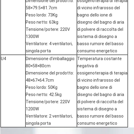
Dimensione del prodotto:
ossigenoterapia di terapia
58×79.5×81.7cm
di vicino infrarosso del
Peso lordo: 73Kg
bagno dello ione di
Peso netto: 63kg
disegno del bagno di aria
Tensione/potere: 220V
di polvere di raccolta del
1300W
sistema di disegno a
Ventilatore: 4 ventilatori,
basso rumore del basso
singola porta
consumo energetico
U4
Dimensione d'imballaggio:
Temperatura costante
80×58×80cm
negativa di
Dimensione del prodotto:
ossigenoterapia di terapia
48×67×64.7cm
di vicino infrarosso del
Peso lordo: 50Kg
bagno dello ione di
Peso netto: 42.5kg
disegno del bagno di aria
Tensione/potere: 220V
di polvere di raccolta del
1200W
sistema di disegno a
Ventilatore: 2 ventilatori,
basso rumore del basso
singola porta
consumo energetico