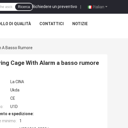
Richiedere un preventivo
|
Italian
Ricerca
LLO DI QUALITÀ
CONTATTICI
NOTIZIE
arm A Basso Rumore
Drying Cage With Alarm a basso rumore
La CINA
Ukda
CE
o:
U1D
nto e spedizione:
e minimo:
1