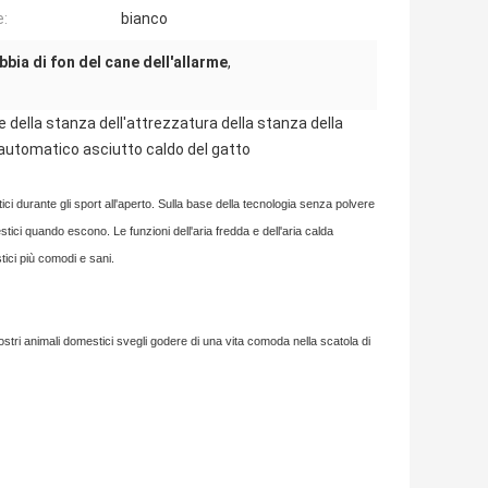
e:
bianco
bbia di fon del cane dell'allarme
,
e della stanza dell'attrezzatura della stanza della
automatico asciutto caldo del gatto
i durante gli sport all'aperto. Sulla base della tecnologia senza polvere
mestici quando escono. Le funzioni dell'aria fredda e dell'aria calda
ici più comodi e sani.
vostri animali domestici svegli godere di una vita comoda nella scatola di