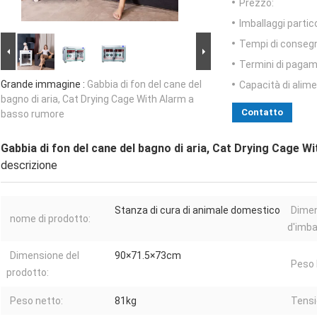
Prezzo:
Imballaggi partico
Tempi di conseg
Termini di pagam
Grande immagine :
Gabbia di fon del cane del
Capacità di alim
bagno di aria, Cat Drying Cage With Alarm a
Contatto
basso rumore
Gabbia di fon del cane del bagno di aria, Cat Drying Cage 
descrizione
Stanza di cura di animale domestico
Dime
nome di prodotto:
d'imba
Dimensione del
90×71.5×73cm
Peso 
prodotto:
Peso netto:
81kg
Tensi