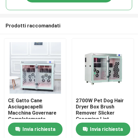
Prodotti raccomandati
Casa
CE Gatto Cane
2700W Pet Dog Hair
Asciugacapelli
Dryer Box Brush
Macchina Governare
Remover Slicker
Prodotti
Completamente
Grooming Lint
Automatico
Invia richiesta
Invia richiesta
Circa noi