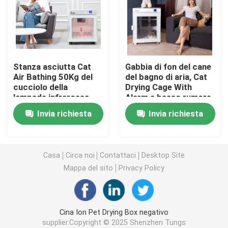
Erogatore elettrico dell'etichetta
Macchina dell'alimentatore di vite
Stanza asciutta Cat
Gabbia di fon del cane
Air Bathing 50Kg del
del bagno di aria, Cat
cucciolo della
Drying Cage With
concentratore dell'ossigeno 5l
lampada infrarossa
Alarm a basso rumore
con 2 ventilatori
Invia richiesta
Invia richiesta
concentratore dell'ossigeno 10L
Locale essiccatoio dell'animale domestico
Casa
Circa noi
Contattaci
Desktop Site
Mappa del sito
Privacy Policy
Animale domestico che asciuga scatola
Cina Ion Pet Drying Box negativo
Cat Smart Toilet
supplier.Copyright © 2025 Shenzhen Tungs