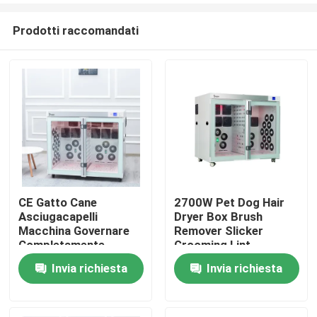
Prodotti raccomandati
CE Gatto Cane
2700W Pet Dog Hair
Asciugacapelli
Dryer Box Brush
Casa
Macchina Governare
Remover Slicker
Completamente
Grooming Lint
Automatico
Invia richiesta
Invia richiesta
Prodotti
Circa noi