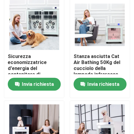
Giro della fabbrica
Controllo di qualità
Contattici
Sicurezza
Stanza asciutta Cat
economizzatrice
Air Bathing 50Kg del
d'energia del
cucciolo della
Notizie
contenitore di
lampada infrarossa
macchina di fon del
con 2 ventilatori
Invia richiesta
Invia richiesta
cane del salone per il
grande cane
Erogatore elettrico del nastro
Erogatore del nastro della piattaforma girevole
erogatore automatico del nastro