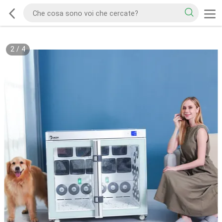
2
/
4