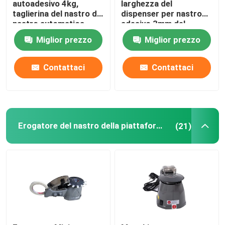
autoadesivo 4kg,
larghezza del
taglierina del nastro di
dispenser per nastro
nastro automatica
adesivo 3mm del
Erogatore dell'acqua dell'animale domestico
dell'OEM
nastro del carosello
Miglior prezzo
Miglior prezzo
110V
Micro macchina della bolla per i cani
Contattaci
Contattaci
Erogatore del nastro della piattaforma girevole
(21)