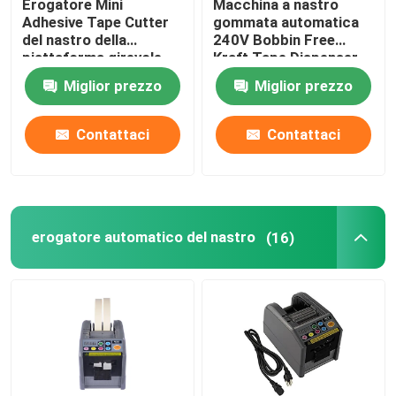
Erogatore Mini
Macchina a nastro
Adhesive Tape Cutter
gommata automatica
del nastro della
240V Bobbin Free
piattaforma girevole
Kraft Tape Dispenser
della scuola dell'ufficio
Miglior prezzo
Miglior prezzo
Contattaci
Contattaci
erogatore automatico del nastro
(16)