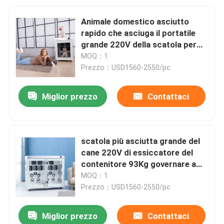
Animale domestico asciutto
rapido che asciuga il portatile
grande 220V della scatola per
Ion Bath negativo
MOQ：1
Prezzo：USD1560-2550/pc
Miglior prezzo
Contattaci
scatola più asciutta grande del
cane 220V di essiccatore del
contenitore 93Kg governare a
basso rumore del cane
MOQ：1
Prezzo：USD1560-2550/pc
Miglior prezzo
Contattaci