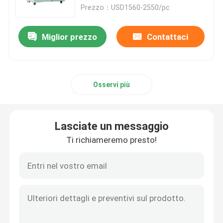
Prezzo：USD1560-2550/pc
Giro della fabbrica
Miglior prezzo
Contattaci
Controllo di qualità
Osservi più
Contattici
Notizie
Lasciate un messaggio
Ti richiameremo presto!
Erogatore elettrico del nastro
Erogatore del nastro della piattaforma girevole
erogatore automatico del nastro