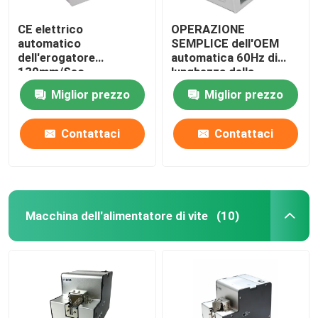
CE elettrico
OPERAZIONE
automatico
SEMPLICE dell'OEM
dell'erogatore
automatica 60Hz di
130mm/Sec
lunghezza della
dell'etichetta per gli
sbucciatrice
Miglior prezzo
Miglior prezzo
autoadesivi trasparenti
dell'etichetta 300mm
Contattaci
Contattaci
Macchina dell'alimentatore di vite
(10)