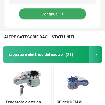
Erogatore elettrico dell'etichetta
Macchina dell'alimentatore di vite
ALTRE CATEGORIE DAGLI STATI UNITI
concentratore dell'ossigeno 5l
Erogatore elettrico del nastro
(21)
concentratore dell'ossigeno 10L
Locale essiccatoio dell'animale domestico
Animale domestico che asciuga scatola
Cat Smart Toilet
Erogatore elettrico
CE dell'OEM di