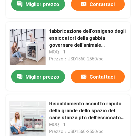
Miglior prezzo
Contattaci
fabbricazione dell'ossigeno degli
essiccatori della gabbia
governare dell'animale
domestico di 220V 2500W con 4
MOQ：1
ventilatori
Prezzo：USD1560-2550/pc
Miglior prezzo
Contattaci
Riscaldamento asciutto rapido
della grande dello spazio del
cane stanza ptc dell'essiccatore
con 4 ventilatori
MOQ：1
Prezzo：USD1560-2550/pc