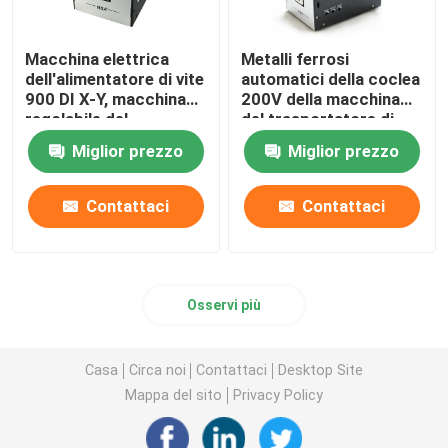
Macchina elettrica
Metalli ferrosi
dell'alimentatore di vite
automatici della coclea
900 DI X-Y, macchina
200V della macchina
regolabile del
del trasportatore di
trasportatore di vite
vite
Miglior prezzo
Miglior prezzo
Contattaci
Contattaci
Osservi più
Casa
Circa noi
Contattaci
Desktop Site
Mappa del sito
Privacy Policy