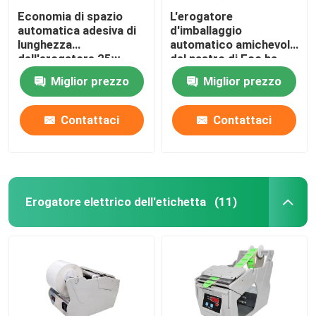
Economia di spazio
L'erogatore
automatica adesiva di
d'imballaggio
lunghezza
automatico amichevole
dell'erogatore 25w
del nastro di Eco ha
999mm del nastro
gommato il CE di
Miglior prezzo
Miglior prezzo
999mm
Contattaci
Contattaci
Erogatore elettrico dell'etichetta
(11)