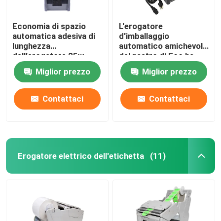
Economia di spazio
L'erogatore
automatica adesiva di
d'imballaggio
lunghezza
automatico amichevole
dell'erogatore 25w
del nastro di Eco ha
999mm del nastro
gommato il CE di
Miglior prezzo
Miglior prezzo
999mm
Contattaci
Contattaci
Erogatore elettrico dell'etichetta
(11)