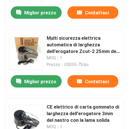
Miglior prezzo
Contattaci
Multi sicurezza elettrica
automatica di larghezza
dell'erogatore Zcut-2 25mm del
nastro di dimensione compatta
MOQ：1
Prezzo：USD55-75/pc
Miglior prezzo
Contattaci
Casa
CE elettrico di carta gommato di
Prodotti
larghezza dell'erogatore 3mm
del nastro con la lama solida
Circa noi
MOQ：1