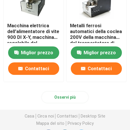
Macchina elettrica
Metalli ferrosi
dell'alimentatore di vite
automatici della coclea
900 DI X-Y, macchina
200V della macchina
regolabile del
del trasportatore di
trasportatore di vite
vite
Miglior prezzo
Miglior prezzo
Contattaci
Contattaci
Osservi più
Casa
Circa noi
Contattaci
Desktop Site
Mappa del sito
Privacy Policy