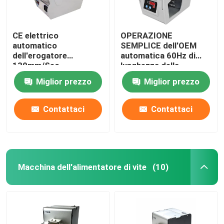
CE elettrico
OPERAZIONE
automatico
SEMPLICE dell'OEM
dell'erogatore
automatica 60Hz di
130mm/Sec
lunghezza della
dell'etichetta per gli
sbucciatrice
Miglior prezzo
Miglior prezzo
autoadesivi trasparenti
dell'etichetta 300mm
Contattaci
Contattaci
Macchina dell'alimentatore di vite
(10)