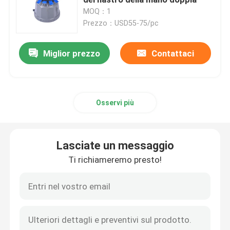
MOQ：1
Prezzo：USD55-75/pc
Erogatore elettrico dell'etichetta
Miglior prezzo
Contattaci
Macchina dell'alimentatore di vite
concentratore dell'ossigeno 5l
Osservi più
concentratore dell'ossigeno 10L
Lasciate un messaggio
Locale essiccatoio dell'animale domestico
Ti richiameremo presto!
Animale domestico che asciuga scatola
Cat Smart Toilet