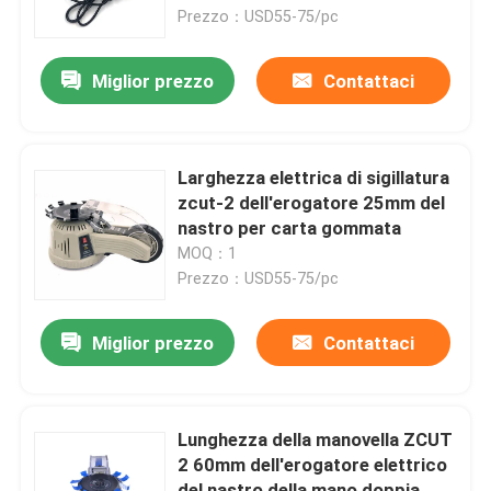
Prezzo：USD55-75/pc
Giro della fabbrica
Miglior prezzo
Contattaci
Controllo di qualità
Larghezza elettrica di sigillatura
Contattici
zcut-2 dell'erogatore 25mm del
nastro per carta gommata
MOQ：1
Notizie
Prezzo：USD55-75/pc
Erogatore elettrico del nastro
Miglior prezzo
Contattaci
Erogatore del nastro della piattaforma girevole
Lunghezza della manovella ZCUT
2 60mm dell'erogatore elettrico
erogatore automatico del nastro
del nastro della mano doppia