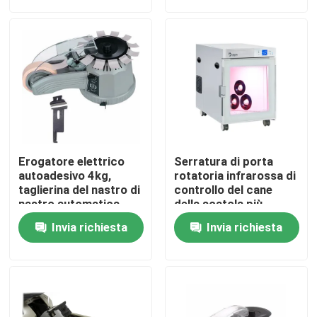
Giro della fabbrica
Controllo di qualità
Contattici
Erogatore elettrico
Serratura di porta
Notizie
autoadesivo 4kg,
rotatoria infrarossa di
taglierina del nastro di
controllo del cane
nastro automatica
della scatola più
dell'OEM
asciutta automatica
Erogatore elettrico del nastro
Invia richiesta
Invia richiesta
del colpo doppia
Erogatore del nastro della piattaforma girevole
erogatore automatico del nastro