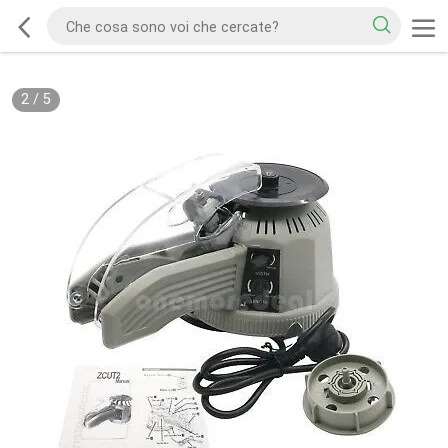
2
/
5