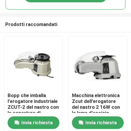
Prodotti raccomandati
Casa
Bopp che imballa
Macchina elettronica
l'erogatore industriale
Zcut dell'erogatore
ZCUT-2 del nastro con
del nastro 2 16W con
Prodotti
la copertura di
la lama d'acciaio
sicurezza
Invia richiesta
Invia richiesta
Circa noi