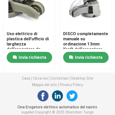
Erogatore elettrico dell'etichetta
Macchina dell'alimentatore di vite
Uso elettrico di
DISCO completamente
plastica dell'ufficio di
manuale su
larghezza
ordinazione 13mm
concentratore dell'ossigeno 5l
dell'erogatore da
Kraft dell'erogatore
tavolino trasparente
amichevole del nastro
Invia richiesta
Invia richiesta
solido 3mm del nastro
di Eco GRANDE
concentratore dell'ossigeno 10L
Locale essiccatoio dell'animale domestico
Casa
Circa noi
Contattaci
Desktop Site
Mappa del sito
Privacy Policy
Animale domestico che asciuga scatola
Cina Erogatore elettrico automatico del nastro
Cat Smart Toilet
supplier.Copyright © 2025 Shenzhen Tungs