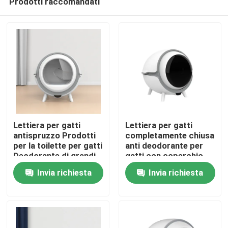
Prodotti raccomandati
Lettiera per gatti
Lettiera per gatti
antispruzzo Prodotti
completamente chiusa
per la toilette per gatti
anti deodorante per
Deodorante di grandi
gatti con coperchio
Casa
dimensioni
220V
Invia richiesta
Invia richiesta
Prodotti
Circa noi