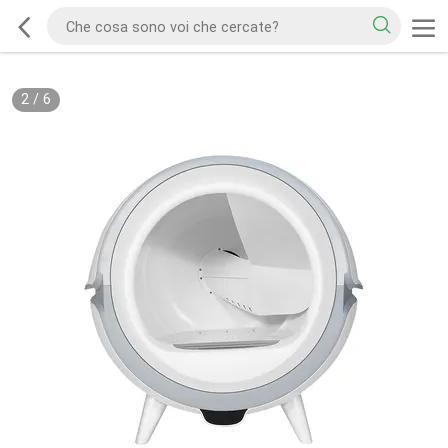
2
/
6