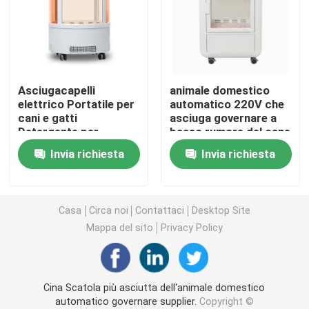
Erogatore elettrico dell'etichetta
Macchina dell'alimentatore di vite
Asciugacapelli
animale domestico
elettrico Portatile per
automatico 220V che
cani e gatti
asciuga governare a
concentratore dell'ossigeno 5l
Detergente per
basso rumore del cane
massaggi Depilazione
dell'essiccatrice della
Invia richiesta
Invia richiesta
Pulizia
scatola
concentratore dell'ossigeno 10L
Locale essiccatoio dell'animale domestico
Casa
Circa noi
Contattaci
Desktop Site
Mappa del sito
Privacy Policy
Animale domestico che asciuga scatola
Cina Scatola più asciutta dell'animale domestico
Cat Smart Toilet
automatico governare supplier.
Copyright ©