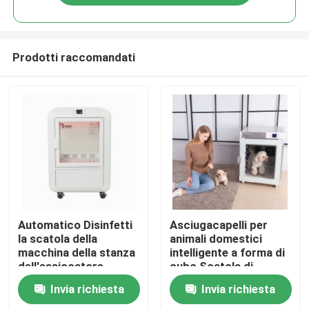
Prodotti raccomandati
Casa
Automatico Disinfetti
Asciugacapelli per
la scatola della
animali domestici
macchina della stanza
intelligente a forma di
Prodotti
dell'essiccatore
cubo Scatola di
dell'animale
asciugatura
Invia richiesta
Invia richiesta
domestico per
automatica per animali
Circa noi
l'essiccatore K5 del
domestici per gatti