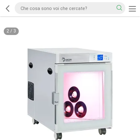
2
/
3