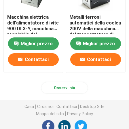
Macchina elettrica
Metalli ferrosi
dell'alimentatore di vite
automatici della coclea
900 DI X-Y, macchina
200V della macchina
regolabile del
del trasportatore di
trasportatore di vite
vite
Miglior prezzo
Miglior prezzo
Contattaci
Contattaci
Osservi più
Casa
Circa noi
Contattaci
Desktop Site
Mappa del sito
Privacy Policy