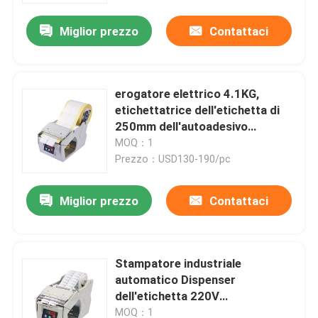
Miglior prezzo
Contattaci
erogatore elettrico 4.1KG,
etichettatrice dell'etichetta di
250mm dell'autoadesivo
automatico 130mm/C
MOQ：1
Prezzo：USD130-190/pc
Miglior prezzo
Contattaci
Casa
Stampatore industriale
Prodotti
automatico Dispenser
dell'etichetta 220V
dell'etichettatrice 130mm
Circa noi
MOQ：1