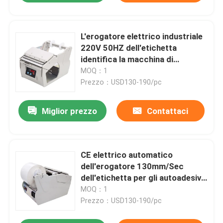
L'erogatore elettrico industriale
220V 50HZ dell'etichetta
identifica la macchina di
spogliatura
MOQ：1
Prezzo：USD130-190/pc
Miglior prezzo
Contattaci
CE elettrico automatico
dell'erogatore 130mm/Sec
dell'etichetta per gli autoadesivi
trasparenti
MOQ：1
Prezzo：USD130-190/pc