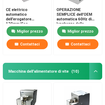
CE elettrico
OPERAZIONE
automatico
SEMPLICE dell'OEM
dell'erogatore
automatica 60Hz di
130mm/Sec
lunghezza della
dell'etichetta per gli
sbucciatrice
Miglior prezzo
Miglior prezzo
autoadesivi trasparenti
dell'etichetta 300mm
Contattaci
Contattaci
Macchina dell'alimentatore di vite
(10)