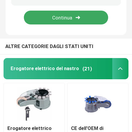
Erogatore elettrico dell'etichetta
Macchina dell'alimentatore di vite
ALTRE CATEGORIE DAGLI STATI UNITI
concentratore dell'ossigeno 5l
Erogatore elettrico del nastro
(21)
concentratore dell'ossigeno 10L
Locale essiccatoio dell'animale domestico
Animale domestico che asciuga scatola
Cat Smart Toilet
Erogatore elettrico
CE dell'OEM di