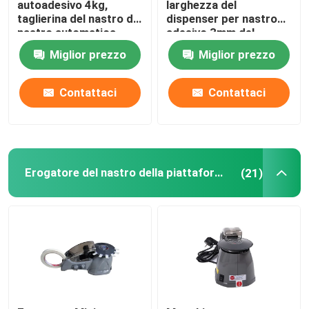
autoadesivo 4kg,
larghezza del
taglierina del nastro di
dispenser per nastro
nastro automatica
adesivo 3mm del
Erogatore dell'acqua dell'animale domestico
dell'OEM
nastro del carosello
Miglior prezzo
Miglior prezzo
110V
Micro macchina della bolla per i cani
Contattaci
Contattaci
Erogatore del nastro della piattaforma girevole
(21)