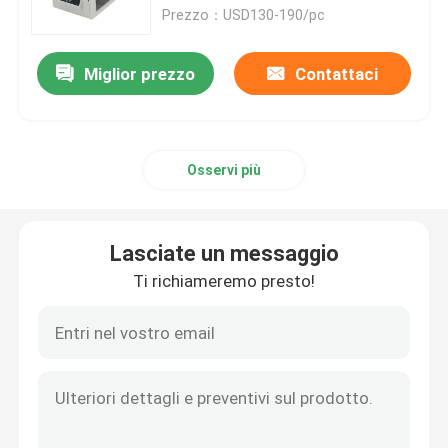
Prezzo：USD130-190/pc
Giro della fabbrica
Miglior prezzo
Contattaci
Controllo di qualità
Osservi più
Contattici
Notizie
Lasciate un messaggio
Ti richiameremo presto!
Erogatore elettrico del nastro
Erogatore del nastro della piattaforma girevole
erogatore automatico del nastro