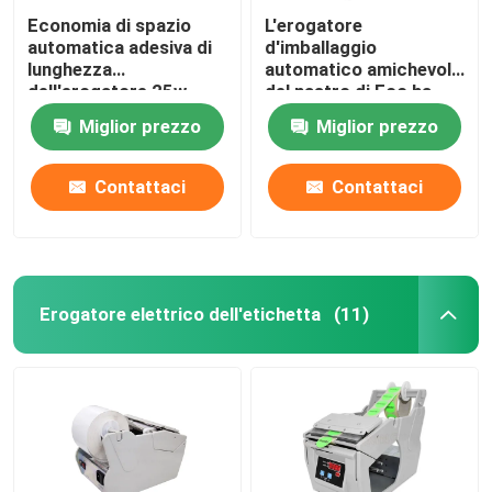
Economia di spazio
L'erogatore
automatica adesiva di
d'imballaggio
lunghezza
automatico amichevole
dell'erogatore 25w
del nastro di Eco ha
999mm del nastro
gommato il CE di
Miglior prezzo
Miglior prezzo
999mm
Contattaci
Contattaci
Erogatore elettrico dell'etichetta
(11)