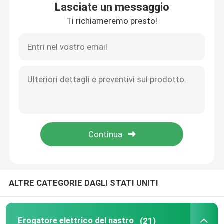
Lasciate un messaggio
Ti richiameremo presto!
Giro della fabbrica
Controllo di qualità
Contattici
Notizie
Erogatore elettrico del nastro
ALTRE CATEGORIE DAGLI STATI UNITI
Erogatore del nastro della piattaforma girevole
erogatore automatico del nastro
Erogatore elettrico del nastro
(21)