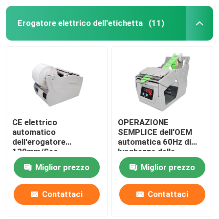
Erogatore elettrico dell'etichetta
(11)
CE elettrico
OPERAZIONE
automatico
SEMPLICE dell'OEM
dell'erogatore
automatica 60Hz di
130mm/Sec
lunghezza della
dell'etichetta per gli
sbucciatrice
Miglior prezzo
Miglior prezzo
autoadesivi trasparenti
dell'etichetta 300mm
Contattaci
Contattaci