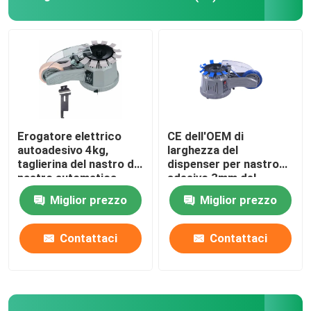
Erogatore elettrico dell'etichetta
Macchina dell'alimentatore di vite
concentratore dell'ossigeno 5l
Erogatore elettrico
CE dell'OEM di
autoadesivo 4kg,
larghezza del
taglierina del nastro di
dispenser per nastro
concentratore dell'ossigeno 10L
nastro automatica
adesivo 3mm del
dell'OEM
nastro del carosello
Miglior prezzo
Miglior prezzo
110V
Locale essiccatoio dell'animale domestico
Contattaci
Contattaci
Animale domestico che asciuga scatola
Cat Smart Toilet