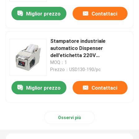
Miglior prezzo
Contattaci
Stampatore industriale
automatico Dispenser
dell'etichetta 220V
dell'etichettatrice 130mm
MOQ：1
Prezzo：USD130-190/pc
Miglior prezzo
Contattaci
Casa
Prodotti
Osservi più
Circa noi