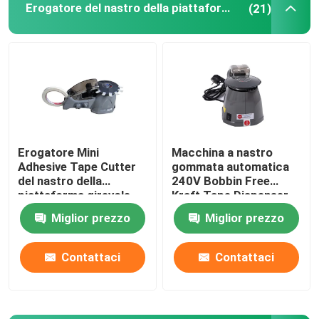
Erogatore del nastro della piattaforma girevole
(21)
Erogatore dell'acqua dell'animale domestico
Micro macchina della bolla per i cani
Erogatore Mini
Macchina a nastro
Adhesive Tape Cutter
gommata automatica
del nastro della
240V Bobbin Free
piattaforma girevole
Kraft Tape Dispenser
della scuola dell'ufficio
Miglior prezzo
Miglior prezzo
Contattaci
Contattaci