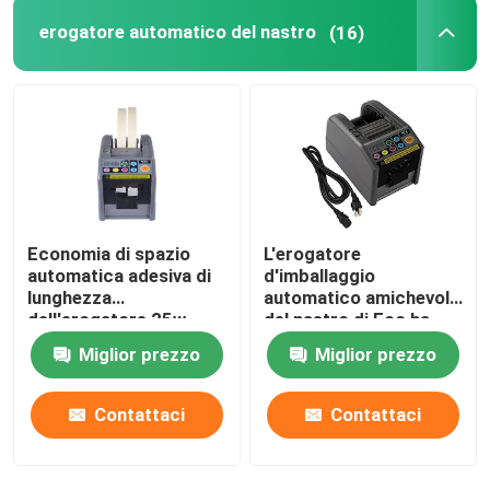
erogatore automatico del nastro
(16)
Economia di spazio
L'erogatore
automatica adesiva di
d'imballaggio
lunghezza
automatico amichevole
dell'erogatore 25w
del nastro di Eco ha
999mm del nastro
gommato il CE di
Miglior prezzo
Miglior prezzo
999mm
Contattaci
Contattaci