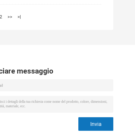
2
>>
>|
ciare messaggio