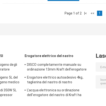
Page 1 of 2
|<
<<
1
Las
5l
Erogatore elettrico del nastro
igeno degli
DISCO completamente manuale su
ratore
ordinazione 13mm Kraft dell'erogatore
amichevole del nastro di Eco GRANDE
igeno 5L del
Erogatore elettrico autoadesivo 4kg,
igeno medico
taglierina del nastro di nastro
automatica dell'OEM
 di 350W 5L
L'acqua elettronica su ordinazione
mpressor
dell'erogatore del nastro di Kraft ha
attivato il CE 16w