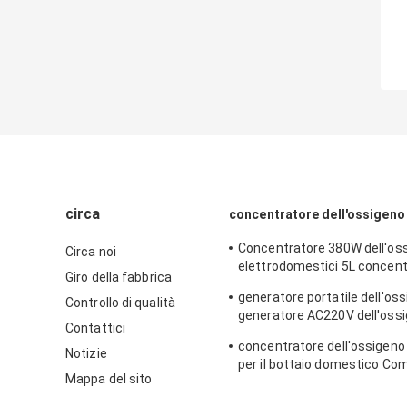
circa
concentratore dell'ossigeno 
Concentratore 380W dell'oss
Circa noi
elettrodomestici 5L concent
Giro della fabbrica
dell'ossigeno da 5 litri
generatore portatile dell'oss
Controllo di qualità
generatore AC220V dell'oss
Contattici
del CE
concentratore dell'ossigeno
Notizie
per il bottaio domestico Co
Mappa del sito
55DB